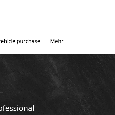
vehicle purchase
Mehr
ofessional