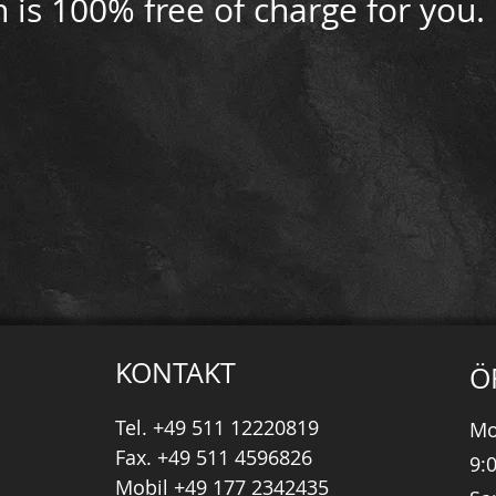
h is 100% free of charge for you.
KONTAKT
Ö
Tel. +49 511 12220819
Mo
Fax. +49 511 4596826
9:
Mobil +49 177 2342435